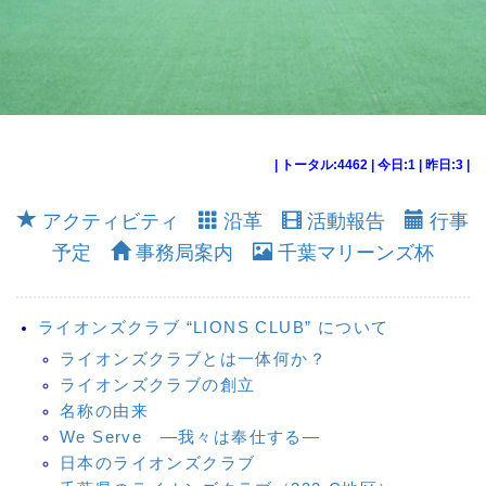
| トータル:4462 | 今日:1 | 昨日:3 |
アクティビティ
沿革
活動報告
行事
予定
事務局案内
千葉マリーンズ杯
ライオンズクラブ “LIONS CLUB” について
ライオンズクラブとは一体何か？
ライオンズクラブの創立
名称の由来
We Serve ―我々は奉仕する―
日本のライオンズクラブ