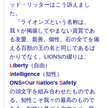
ッド・リッターはこう訴えまし
た。
「ライオンズという名称は、
我々が掲揚してやまない資質であ
る友愛、親善、個性、石の全てを備
える百獣の王の名と同じであるば
かりでなく、LIONSの綴りは、
L
iberty
（自由）
I
ntelligence
（知性）
ONS=
O
ur
N
ation's
S
afety
の頭文字を組み合わせたものであ
る。知性こそ我々の最高のもので