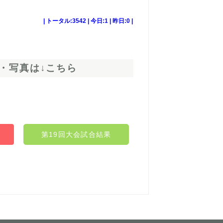
| トータル:3542 | 今日:1 | 昨日:0 |
・写真は↓こちら
第19回大会試合結果